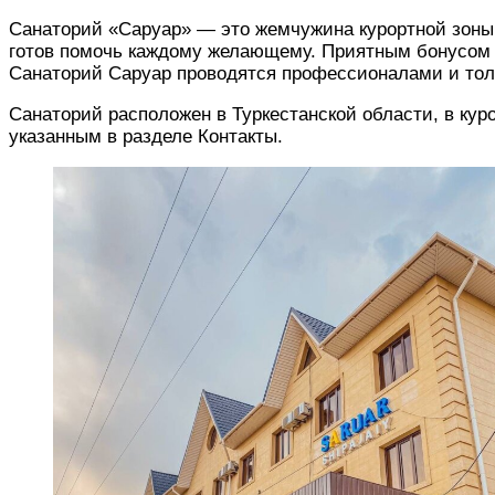
Санаторий «Саруар» — это жемчужина курортной зоны Сарыагаш, расположенная в центре зоны и имеющая огромный спектр оказываемых услуг. Наш санаторий
готов помочь каждому желающему. Приятным бонусом я
Санаторий Саруар проводятся профессионалами и тол
Санаторий расположен в Туркестанской области, в кур
указанным в разделе Контакты.