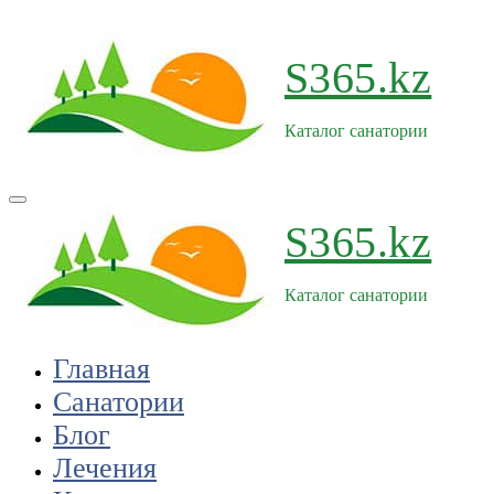
Перейти
к
содержимому
S365.kz
Каталог санатории
S365.kz
Каталог санатории
Главная
Санатории
Блог
Лечения